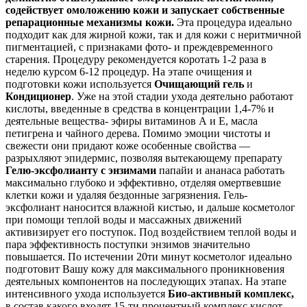
содействует омоложению кожи и запускает собственные
репарационные механизмы кожи.
Эта процедура идеально
подходит как для жирной кожи, так и для кожи с неритмичной
пигментацией, с признаками фото- и преждевременного
старения. Процедуру рекомендуется коротать 1-2 раза в
неделю курсом 6-12 процедур. На этапе очищения и
подготовки кожи используется
Очищающий гель
и
Кондиционер
. Уже на этой стадии ухода деятельно работают
кислоты, введенные в средства в концентрации 1,4-7% и
деятельные вещества- эфиры витаминов А и Е, масла
петигрена и чайного дерева. Помимо эмоции чистоты и
свежести они придают коже особенные свойства —
разрыхляют эпидермис, позволяя вытекающему препарату
Гелю-эксфолианту с энзимами
папайи и ананаса работать
максимально глубоко и эффективно, отделяя омертвевшие
клетки кожи и удаляя бездонные загрязнения. Гель-
эксфолиант наносится влажной кистью, и дальше косметолог
при помощи теплой воды и массажных движений
активизирует его поступок. Под воздействием теплой воды и
пара эффективность поступки энзимов значительно
повышается. По истечении 20ти минут косметолог идеально
подготовит Вашу кожу для максимального проникновения
деятельных компонентов на последующих этапах. На этапе
интенсивного ухода используется
Био-активный комплекс,
в состав какого входят 15-ти процентный комплекс кислот