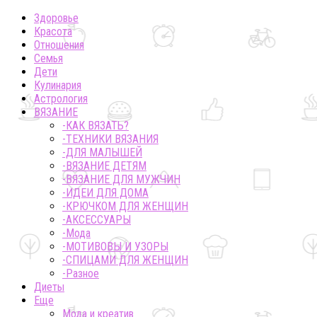
Здоровье
Красота
Отношения
Семья
Дети
Кулинария
Астрология
ВЯЗАНИЕ
-КАК ВЯЗАТЬ?
-ТЕХНИКИ ВЯЗАНИЯ
-ДЛЯ МАЛЫШЕЙ
-ВЯЗАНИЕ ДЕТЯМ
-ВЯЗАНИЕ ДЛЯ МУЖЧИН
-ИДЕИ ДЛЯ ДОМА
-КРЮЧКОМ ДЛЯ ЖЕНЩИН
-AКСЕССУАРЫ
-Мода
-МОТИВОВЫ И УЗОРЫ
-СПИЦАМИ ДЛЯ ЖЕНЩИН
-Разное
Диеты
Еще
Мода и креатив