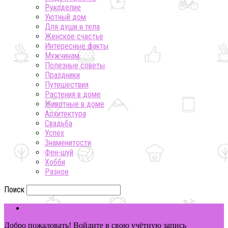
Рукоделие
Уютный дом
Для души и тела
Женское счастье
Интересные факты
Мужчинам
Полезные советы
Праздники
Путешествия
Растения в доме
Животные в доме
Архитектура
Свадьба
Успех
Знаменитости
Фен-шуй
Хобби
Разное
Поиск
ВОЙТИ
Добро пожаловать! Войдите в свою учётную запись