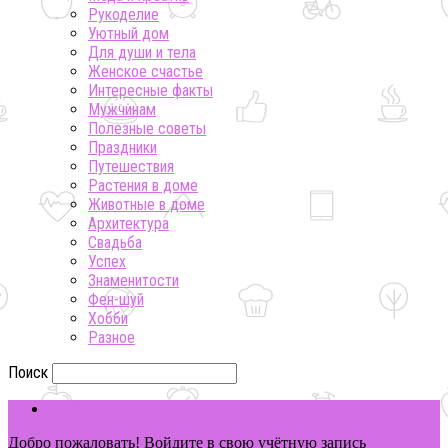
Рукоделие
Уютный дом
Для души и тела
Женское счастье
Интересные факты
Мужчинам
Полезные советы
Праздники
Путешествия
Растения в доме
Животные в доме
Архитектура
Свадьба
Успех
Знаменитости
Фен-шуй
Хобби
Разное
Поиск
ВОЙТИ
Добро пожаловать! Войдите в свою учётную запись