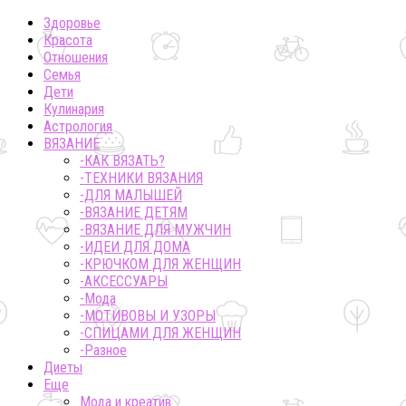
Здоровье
Красота
Отношения
Семья
Дети
Кулинария
Астрология
ВЯЗАНИЕ
-КАК ВЯЗАТЬ?
-ТЕХНИКИ ВЯЗАНИЯ
-ДЛЯ МАЛЫШЕЙ
-ВЯЗАНИЕ ДЕТЯМ
-ВЯЗАНИЕ ДЛЯ МУЖЧИН
-ИДЕИ ДЛЯ ДОМА
-КРЮЧКОМ ДЛЯ ЖЕНЩИН
-AКСЕССУАРЫ
-Мода
-МОТИВОВЫ И УЗОРЫ
-СПИЦАМИ ДЛЯ ЖЕНЩИН
-Разное
Диеты
Еще
Мода и креатив