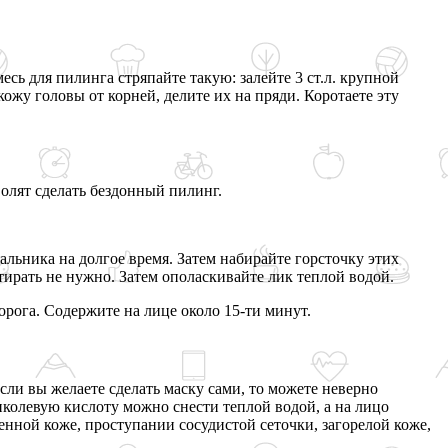
сь для пилинга стряпайте такую: залейте 3 ст.л. крупной
ожу головы от корней, делите их на пряди. Коротаете эту
олят сделать бездонный пилинг.
альника на долгое время. Затем набирайте горсточку этих
тирать не нужно. Затем ополаскивайте лик теплой водой.
ворога. Содержите на лице около 15-ти минут.
сли вы желаете сделать маску сами, то можете неверно
иколевую кислоту можно снести теплой водой, а на лицо
енной коже, проступании сосудистой сеточки, загорелой коже,