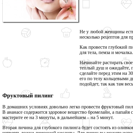
Не у любой женщины есть 
несколько рецептов для п
Как провести глубокий пи
для тела, пемза и мочалка
Начинайте растирать свое
теплый душ и ожидайте, п
сделайте перед этим на 3
его по телу кольцевыми д
подойдет, так как там вес
Фруктовый пилинг
В домашних условиях довольно легко провести фруктовый пили
В ананасе содержится здоровое вещество бромелайн, а папайя 
мастерите ее на 3 минуты, в дальнейшем – на 5 минут.
Вторая личина для глубокого пилинга будет состоять из оливк
четверть ложки лимонной кислоты. Для личин вы можете исполь