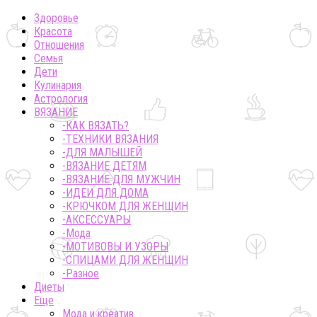
Здоровье
Красота
Отношения
Семья
Дети
Кулинария
Астрология
ВЯЗАНИЕ
-КАК ВЯЗАТЬ?
-ТЕХНИКИ ВЯЗАНИЯ
-ДЛЯ МАЛЫШЕЙ
-ВЯЗАНИЕ ДЕТЯМ
-ВЯЗАНИЕ ДЛЯ МУЖЧИН
-ИДЕИ ДЛЯ ДОМА
-КРЮЧКОМ ДЛЯ ЖЕНЩИН
-AКСЕССУАРЫ
-Мода
-МОТИВОВЫ И УЗОРЫ
-СПИЦАМИ ДЛЯ ЖЕНЩИН
-Разное
Диеты
Еще
Мода и креатив