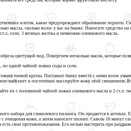
ртвевших клеток, какие предупреждают образование перхоти. Сме
ко массы, сколько волос у вас на башке. Наносите средство на к
 ст.л. соли, 3 яичных желтка и немножко оливкового масла.
обрела цветущий вид. Повергнем несколько масок, которые позв
, по одной чайной ложки соды и соли.
тояния тонкой крупы. Поставьте банку вместе с ними возле умыв
шение набухнет и постепенно массируйте кожу этой смешением. В
шайте их с половиной чайной ложки оливкового масла и 2 ст.л. т
ого набора для гликолевого пилинга. Он продается в аптеках. Е
с очищения кожи, а затем наносите пилинг. Сквозь 10 минут гл
есть свои противопоказания. Его нельяз мастерить при раздраж