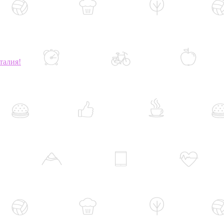
талия!