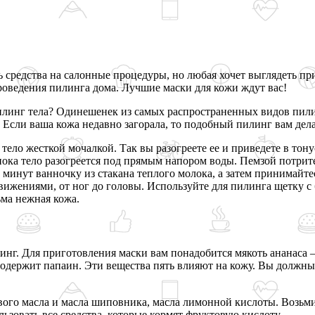
средства на салонные процедуры, но любая хочет выглядеть при
роведения пилинга дома. Лучшие маски для кожи ждут вас!
линг тела? Одинешенек из самых распространенных видов пилинг
. Если ваша кожа недавно загорала, то подобный пилинг вам делат
 тело жесткой мочалкой. Так вы разогреете ее и приведете в тон
ока тело разогреется под прямым напором воды. Пемзой потрите
0 минут ванночку из стакана теплого молока, а затем принимайтес
вижениями, от ног до головы. Используйте для пилинга щетку с
ьма нежная кожа.
нг. Для приготовления маски вам понадобится мякоть ананаса –
содержит папаин. Эти вещества пять влияют на кожу. Вы должны
ового масла и масла шиповника, масла лимонной кислоты. Возьм
зовать все средства, которые кормят фруктовую кислоту.