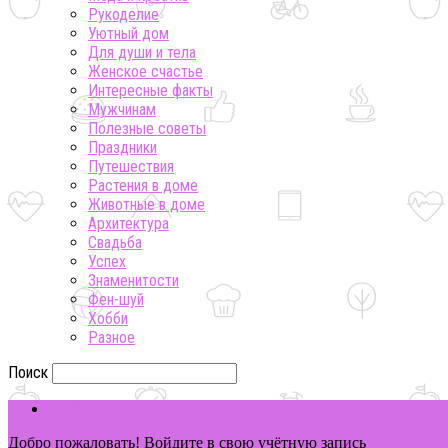
Рукоделие
Уютный дом
Для души и тела
Женское счастье
Интересные факты
Мужчинам
Полезные советы
Праздники
Путешествия
Растения в доме
Животные в доме
Архитектура
Свадьба
Успех
Знаменитости
Фен-шуй
Хобби
Разное
Поиск
ВОЙТИ
Добро пожаловать! Войдите в свою учётную запись