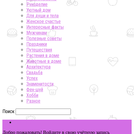
Рукоделие
Уютный дом
Для души и тела
Женское счастье
Интересные факты
Мужчинам
Полезные советы
Праздники
Путешествия
Растения в доме
Животные в доме
Архитектура
Свадьба
Успех
Знаменитости
Фен-шуй
Хобби
Разное
Поиск
ВОЙТИ
Добро пожаловать! Войдите в свою учётную запись