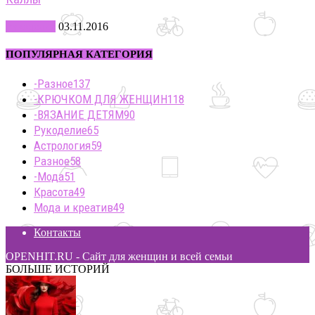
Рукоделие
03.11.2016
ПОПУЛЯРНАЯ КАТЕГОРИЯ
-Разное
137
-КРЮЧКОМ ДЛЯ ЖЕНЩИН
118
-ВЯЗАНИЕ ДЕТЯМ
90
Рукоделие
65
Астрология
59
Разное
58
-Мода
51
Красота
49
Мода и креатив
49
Контакты
OPENHIT.RU - Сайт для женщин и всей семьи
БОЛЬШЕ ИСТОРИЙ