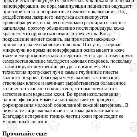
практически не ощущается физически. Как показали отзывы о
наноперфорации, во пора манипуляции пациентки ощущают
приятное тепло и неприметные нежные покалывания. Под
воздействием лазерного импульса активизируется
кровообращение, из-за чего немножко расширятся кожные
капилляры, поэтому обыкновенно после процедуры кожа
краснеет, что продлиться немного трех суток. Когда
покраснение начнет сходить, вы приметьте насколько
привлекательнее и моложе стало лик. По сути, лазерные
микролучи во время наноперфорации основывают в коже
тысячи микроскопических отверстий. Эти дыры стимулируют
самовосстановление молодости кожных покровов, поскольку
активизируют внутренние ресурсы организма. Эта
технология пропускает луч в самые глубинные пласты
кожного покрова, благодаря чему выходит активизация
стволовых клеток и начинает вырабатываться большенное
количество эластина и коллагена, которые почитаются
естественным каркасом кожи. Во время использования
наноперфорации моментально запускаются процессы
формирования молодой обновленной кожной материалы. В
результате лицо омолаживается, а кожа разглаживается.
Благодаря испарению тонких частиц кожи происходит ее
мгновенный лифтинг.
Прочитайте еще: