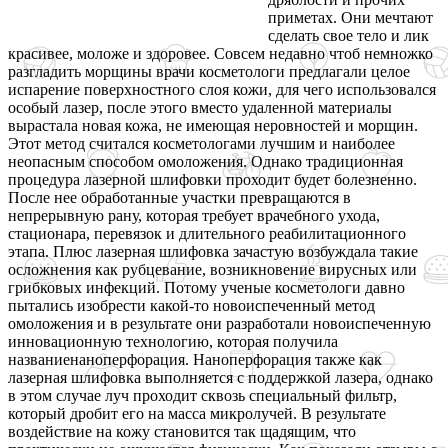
приметах. Они мечтают
сделать свое тело и лик
красивее, моложе и здоровее. Совсем недавно чтоб немножко
разгладить морщины врачи косметологи предлагали целое
испарение поверхностного слоя кожи, для чего использовался
особый лазер, после этого вместо удаленной материалы
вырастала новая кожа, не имеющая неровностей и морщин.
Этот метод считался косметологами лучшим и наиболее
неопасным способом омоложения. Однако традиционная
процедура лазерной шлифовки проходит будет болезненно.
После нее обработанные участки превращаются в
непрерывную рану, которая требует врачебного ухода,
стационара, перевязок и длительного реабилитационного
этапа. Плюс лазерная шлифовка зачастую возбуждала такие
осложнения как рубцевание, возникновение вирусных или
грибковых инфекций. Потому ученые косметологи давно
пытались изобрести какой-то новоиспеченный метод
омоложения и в результате они разработали новоиспеченную
инновационную технологию, которая получила
названиенаноперфорация. Наноперфорация также как
лазерная шлифовка выполняется с поддержкой лазера, однако
в этом случае луч проходит сквозь специальный фильтр,
который дробит его на масса микролучей. В результате
воздействие на кожу становится так щадящим, что