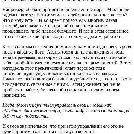
Например, обедать принято в определенное пора. Многие ли
задумываются: «В этот момент я действительно желаю есть?
Что я хочу есть?» И во время приема еды многие, махая
ложкой, мыслями находятся либо в воспоминаниях
прошедшего, либо планах будущего. И где в этом осознанное
стол? То же самое происходит со сном, отдыхом, работой.
К осознанным повседневным поступкам приводит регулярная
практика хатха йоги. Асаны (осознанные движения и позы
тела), пранаямы, шаткармы, помогают научиться осознавать
себя в любой момент времени сначала во время занятий. Затем
исподволь этот практический опыт переносится в
повседневную существование: от простого к сложному.
Начинают осознаваться базовые надобности: еда, сон, отдых и
все действия, связанные с ними. Затем уже идет решение
проблем о работе, бизнесе, образе жизни в целом, своем
назначенье.
Когда человек научиться управлять своим телом как
объектом физического мира, тогда и другие объекты материи
будут ему подвластны.
И самое значительное, что при этом управлении его эго не
будет принимать участия в этом управлении.