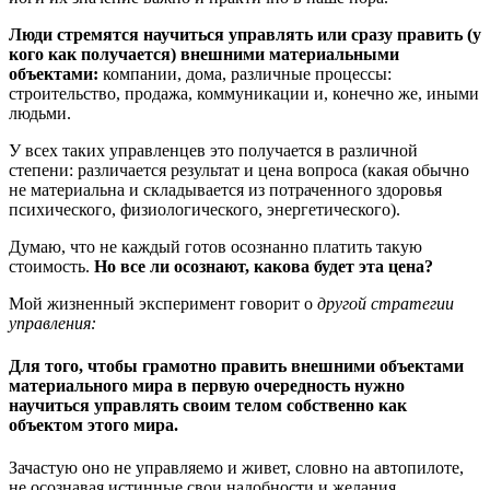
Люди стремятся научиться управлять или сразу править (у
кого как получается) внешними материальными
объектами:
компании, дома, различные процессы:
строительство, продажа, коммуникации и, конечно же, иными
людьми.
У всех таких управленцев это получается в различной
степени: различается результат и цена вопроса (какая обычно
не материальна и складывается из потраченного здоровья
психического, физиологического, энергетического).
Думаю, что не каждый готов осознанно платить такую
стоимость.
Но все ли осознают, какова будет эта цена?
Мой жизненный эксперимент говорит о
другой стратегии
управления:
Для того, чтобы грамотно править внешними объектами
материального мира в первую очередность нужно
научиться управлять своим телом собственно как
объектом этого мира.
Зачастую оно не управляемо и живет, словно на автопилоте,
не осознавая истинные свои надобности и желания.