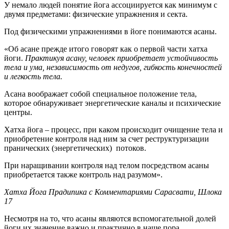
У немало людей понятие йога ассоциируется как минимум с
двумя предметами: физические упражнения и секта.
Под физическими упражнениями в йоге понимаются асаны.
«Об асане прежде итого говорят как о первой части хатха
йоги.
Практикуя асану, человек приобретает устойчивость
тела и ума, независимость от недугов, гибкость конечностей
и легкость тела.
Асана воображает собой специальное положение тела,
которое обнаруживает энергетические каналы и психические
центры.
Хатха йога – процесс, при каком происходит очищение тела и
приобретение контроля над ним за счет реструктуризации
пранических (энергетических) потоков.
При наращивании контроля над телом посредством асаны
приобретается также контроль над разумом».
Хатха Йога Прадипика с Комментариями Сарасвати, Шлока
17
Несмотря на то, что асаны являются вспомогательной долей
йоги их значение важно и практично в наше пора.