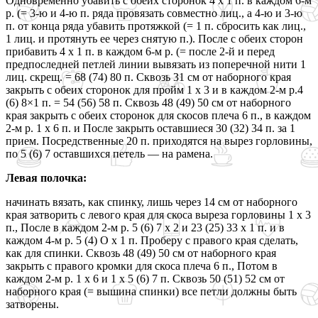
Одновременно убавить с обеих сторонок 4 х 1 п. в каждом 6-м
р. (= 3-ю и 4-ю п. ряда провязать совместно лиц., а 4-ю и 3-ю
п. от конца ряда убавить протяжкой (= 1 п. сбросить как лиц.,
1 лиц. и протянуть ее через снятую п.). После с обеих сторон
прибавить 4 х 1 п. в каждом 6-м р. (= после 2-й и перед
предпоследней петлей линии вывязать из поперечной нити 1
лиц. скрещ. = 68 (74) 80 п. Сквозь 31 см от наборного края
закрыть с обеих сторонок для пройм 1 х 3 и в каждом 2-м р.4
(6) 8×1 п. = 54 (56) 58 п. Сквозь 48 (49) 50 см от наборного
края закрыть с обеих сторонок для скосов плеча 6 п., в каждом
2-м р. 1 х 6 п. и После закрыть оставшиеся 30 (32) 34 п. за 1
прием. Посредственные 20 п. приходятся на вырез горловины,
по 5 (6) 7 оставшихся петель — на рамена.
Левая полочка:
начинать вязать, как спинку, лишь через 14 см от наборного
края затворить с левого края для скоса выреза горловины 1 х 3
п., После в каждом 2-м р. 5 (6) 7 х 2 и 23 (25) 33 х 1 п. и в
каждом 4-м р. 5 (4) О х 1 п. Проберу с правого края сделать,
как для спинки. Сквозь 48 (49) 50 см от наборного края
закрыть с правого кромки для скоса плеча 6 п., Потом в
каждом 2-м р. 1 х 6 и 1 х 5 (6) 7 п. Сквозь 50 (51) 52 см от
наборного края (= вышина спинки) все петли должны быть
затворены.