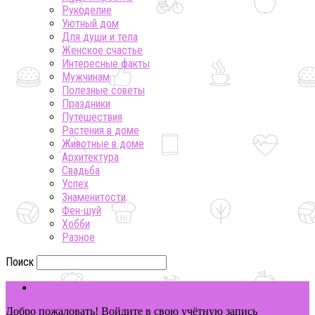
Рукоделие
Уютный дом
Для души и тела
Женское счастье
Интересные факты
Мужчинам
Полезные советы
Праздники
Путешествия
Растения в доме
Животные в доме
Архитектура
Свадьба
Успех
Знаменитости
Фен-шуй
Хобби
Разное
Поиск
ВОЙТИ
Добро пожаловать! Войдите в свою учётную запись