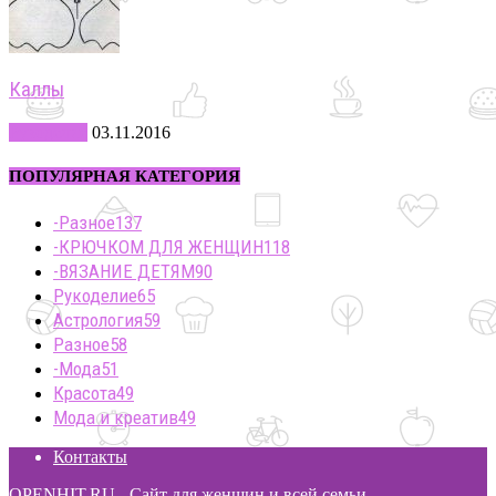
Каллы
Рукоделие
03.11.2016
ПОПУЛЯРНАЯ КАТЕГОРИЯ
-Разное
137
-КРЮЧКОМ ДЛЯ ЖЕНЩИН
118
-ВЯЗАНИЕ ДЕТЯМ
90
Рукоделие
65
Астрология
59
Разное
58
-Мода
51
Красота
49
Мода и креатив
49
Контакты
OPENHIT.RU - Сайт для женщин и всей семьи