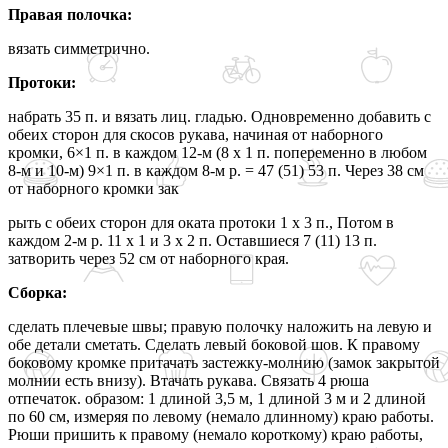
Правая полочка:
вязать симметрично.
Протоки:
набрать 35 п. и вязать лиц. гладью. Одновременно добавить с
обеих сторон для скосов рукава, начиная от наборного
кромки, 6×1 п. в каждом 12-м (8 х 1 п. попеременно в любом
8-м и 10-м) 9×1 п. в каждом 8-м р. = 47 (51) 53 п. Через 38 см
от наборного кромки зак
рыть с обеих сторон для оката протоки 1 х 3 п., Потом в
каждом 2-м р. 11 х 1 и 3 х 2 п. Оставшиеся 7 (11) 13 п.
затворить через 52 см от наборного края.
Сборка:
сделать плечевые швы; правую полочку наложить на левую и
обе детали сметать. Сделать левый боковой шов. К правому
боковому кромке притачать застежку-молнию (замок закрытой
молнии есть внизу). Втачать рукава. Связать 4 рюша
отпечаток. образом: 1 длиной 3,5 м, 1 длиной 3 м и 2 длиной
по 60 см, измеряя по левому (немало длинному) краю работы.
Рюши пришить к правому (немало короткому) краю работы,