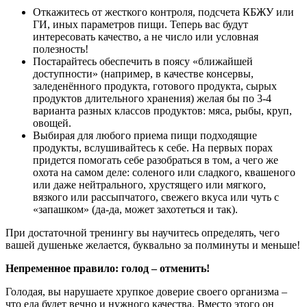
Откажитесь от жесткого контроля, подсчета КБЖУ или
ГИ, иных параметров пищи. Теперь вас будут
интересовать качество, а не число или условная
полезность!
Постарайтесь обеспечить в поясу «ближайшей
доступности» (например, в качестве консервы,
заледенённого продукта, готового продукта, сырых
продуктов длительного хранения) желая бы по 3-4
варианта разных классов продуктов: мяса, рыбы, круп,
овощей.
Выбирая для любого приема пищи подходящие
продукты, вслушивайтесь к себе. На первых порах
придется помогать себе разобраться в том, а чего же
охота на самом деле: соленого или сладкого, квашеного
или даже нейтрального, хрустящего или мягкого,
вязкого или рассыпчатого, свежего вкуса или чуть с
«запашком» (да-да, может захотеться и так).
При достаточной тренингу вы научитесь определять, чего
вашей душеньке желается, буквально за полминуты и меньше!
Непременное правило: голод – отменить!
Голодая, вы нарушаете хрупкое доверие своего организма –
что еда будет вечно и нужного качества. Вместо этого он