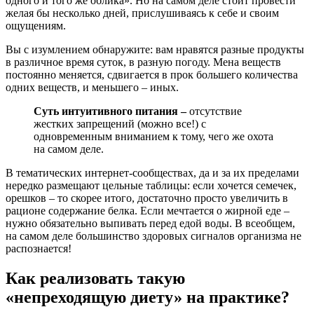
одного и того же облика». Но на самом деле стоит провести
желая бы несколько дней, прислушиваясь к себе и своим
ощущениям.
Вы с изумлением обнаружите: вам нравятся разные продукты
в различное время суток, в разную погоду. Мена веществ
постоянно меняется, сдвигается в прок большего количества
одних веществ, и меньшего – иных.
Суть интуитивного питания –
отсутствие
жестких запрещений (можно все!) с
одновременным вниманием к тому, чего же охота
на самом деле.
В тематических интернет-сообществах, да и за их пределами
нередко размещают цельные таблицы: если хочется семечек,
орешков – то скорее итого, достаточно просто увеличить в
рационе содержание белка. Если мечтается о жирной еде –
нужно обязательно выпивать перед едой воды. В всеобщем,
на самом деле большинство здоровых сигналов организма не
распознается!
Как реализовать такую
«непреходящую диету» на практике?