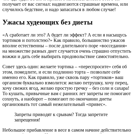
получает от вас сигнал: надвигаются страшные времена, или
случилось бедствие, и надо запасаться в любом случае!
Ужасы худеющих без диеты
«А сработает ли это? А будет ли эффект? А если я насыщусь
тортиков и потолстею?» Как правило, большинство ужасов
вполне естественны – после длительного поре «восседания»
на множестве разных диет случается очень страшно отпустить
вожжи и дать себе выбирать продовольствие самостоятельно.
Совет здесь один: желаете тортика – «переспросите» себя об
этом, помедлите, и если подлинно торта – позвольте себе
именно его. Как правило, уже сквозь пару «тортиков» ваш
организм буквально взмолится: желаю петрушку, хочу перец,
хочу свежих ягод, желаю простую гречку – без соли и сахара!
То кушать, привычные вам с ранних лет запреты не помогают
сохнуть, а наоборот – помогают по окончании диеты
организовать тот самый нежелательный «привес».
Запреты приводят к срывам? Тогда запретите
запрещения!
Небольшое прибавление в весе в самом начине действительно