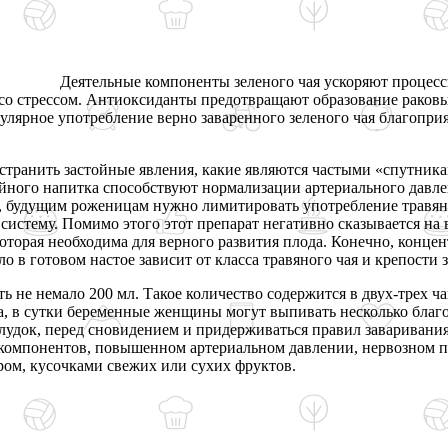
Деятельные компоненты зеленого чая ускоряют процес
 со стрессом. Антиоксиданты предотвращают образование раков
улярное употребление верно заваренного зеленого чая благоприя
странить застойные явления, какие являются частыми «спутник
ного напитка способствуют нормализации артериального давлен
, будущим роженицам нужно лимитировать употребление травяног
истему. Помимо этого этот препарат негативно сказывается на
торая необходима для верного развития плода. Конечно, концент
сло в готовом настое зависит от класса травяного чая и крепости 
 не немало 200 мл. Такое количество содержится в двух-трех ча
, в сутки беременные женщины могут выпивать несколько благо
удок, перед сновидением и придерживаться правил заваривания 
 компонентов, повышенном артериальном давлении, нервозном
ром, кусочками свежих или сухих фруктов.