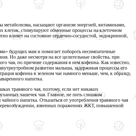
сы метаболизма, насыщают организм энергией, витаминами,
ых клеток, стимулируют обменные процессы на клеточном
тно влияет на состояние сердечно-сосудистой, эндокринной,
ами» будущих мам и помогает побороть несимпатичные
ия. Но даже несмотря на все целительные свойства, при
о чая, по причине содержания в нем кофеина. Как известно,
 внутриутробном развитии малыша, задерживая процессы его
рация кофеина в зеленом чае намного меньше, чем, к образцу,
заваренного напитка.
шках травяного чая, поэтому, если нет никаких
уханных чашечек чая. Главное, не пить слишком
чайного напитка. Отказаться от употребления травяного чая
 перевозбуждении, язвенных поражениях ЖКТ, повышенной