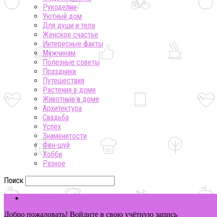
Рукоделие
Уютный дом
Для души и тела
Женское счастье
Интересные факты
Мужчинам
Полезные советы
Праздники
Путешествия
Растения в доме
Животные в доме
Архитектура
Свадьба
Успех
Знаменитости
Фен-шуй
Хобби
Разное
Поиск
ВОЙТИ
Добро пожаловать! Войдите в свою учётную запись