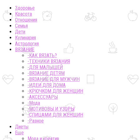
Здоровье
Красота
Отношения
Семья
Дети
Кулинария
Астрология
ВЯЗАНИЕ
-КАК ВЯЗАТЬ?
-ТЕХНИКИ ВЯЗАНИЯ
-ДЛЯ МАЛЫШЕЙ
-ВЯЗАНИЕ ДЕТЯМ
-ВЯЗАНИЕ ДЛЯ МУЖЧИН
-ИДЕИ ДЛЯ ДОМА
-КРЮЧКОМ ДЛЯ ЖЕНЩИН
-AКСЕССУАРЫ
-Мода
-МОТИВОВЫ И УЗОРЫ
-СПИЦАМИ ДЛЯ ЖЕНЩИН
-Разное
Диеты
Еще
Мода и креатив