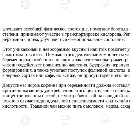
улучшают всеобщей физическое состояние, помогают бороться
степени, принимают участие в транспортировке кислорода. Рег
нервозной систем, улучшает психоэмоциональное состояние.
Этот уникальный и невообразимо вкусный напиток помогает у
симптомы токсикоза. Помимо этого деятельные компоненты чай
беременности, особенно в первом и заключительном триместре
кофеин содействует повышению давления, будоражит нервную с
формирования, а также угнетает поступок фолиевой кислоты, ко
в черных сортах или кофе, но все же, он присутствует и его чи
Допустимая норма кофеина при беременности должна составлять
противопоказаний к употреблению этого целительного напитка
концентрированны настой, не употреблять чай на голодный жел
нужно в случае индивидуальной непереносимости каких-либо
кислотности. Травяной чай можно пить с молоком, медом, саха