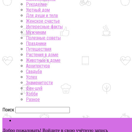
Рукоделие
Уютный дом
Для души и тела
Женское счастье
Интересные факты
Мужчинам
Полезные советы
Праздники
Путешествия
Растения в доме
Животные в доме
Архитектура
Свадьба
Успех
Знаменитости
Фен-шуй
Хобби
Разное
Поиск
ВОЙТИ
Добро пожаловать! Войдите в свою учётную запись