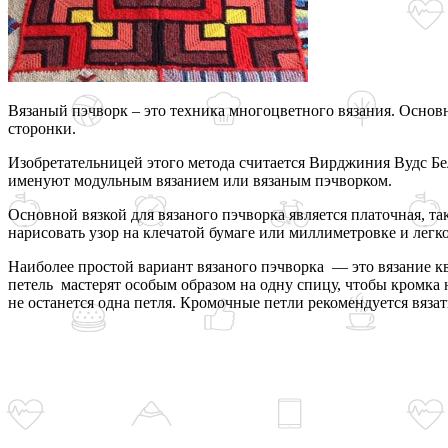
Вязаный пэчворк – это техника многоцветного вязания. Основн
сторонки.
Изобретательницей этого метода считается Вирджиния Вудс Бе
именуют модульным вязанием или вязаным пэчворком.
Основной вязкой для вязаного пэчворка является платочная, т
нарисовать узор на клечатой бумаге или миллиметровке и легко
Наиболее простой вариант вязаного пэчворка — это вязание кв
петель мастерят особым образом на одну спицу, чтобы кромка 
не останется одна петля. Кромочные петли рекомендуется вя