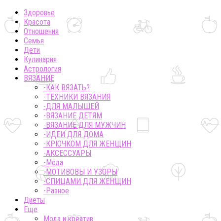
Здоровье
Красота
Отношения
Семья
Дети
Кулинария
Астрология
ВЯЗАНИЕ
-КАК ВЯЗАТЬ?
-ТЕХНИКИ ВЯЗАНИЯ
-ДЛЯ МАЛЫШЕЙ
-ВЯЗАНИЕ ДЕТЯМ
-ВЯЗАНИЕ ДЛЯ МУЖЧИН
-ИДЕИ ДЛЯ ДОМА
-КРЮЧКОМ ДЛЯ ЖЕНЩИН
-AКСЕССУАРЫ
-Мода
-МОТИВОВЫ И УЗОРЫ
-СПИЦАМИ ДЛЯ ЖЕНЩИН
-Разное
Диеты
Еще
Мода и креатив