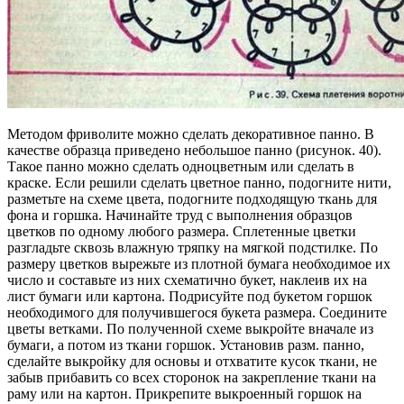
Методом фриволите можно сделать декоративное панно. В
качестве образца приведено небольшое панно (рисунок. 40).
Такое панно можно сделать одноцветным или сделать в
краске. Если решили сделать цветное панно, подогните нити,
разметьте на схеме цвета, подогните подходящую ткань для
фона и горшка. Начинайте труд с выполнения образцов
цветков по одному любого размера. Сплетенные цветки
разгладьте сквозь влажную тряпку на мягкой подстилке. По
размеру цветков вырежьте из плотной бумага необходимое их
число и составьте из них схематично букет, наклеив их на
лист бумаги или картона. Подрисуйте под букетом горшок
необходимого для получившегося букета размера. Соедините
цветы ветками. По полученной схеме выкройте вначале из
бумаги, а потом из ткани горшок. Установив разм. панно,
сделайте выкройку для основы и отхватите кусок ткани, не
забыв прибавить со всех сторонок на закрепление ткани на
раму или на картон. Прикрепите выкроенный горшок на