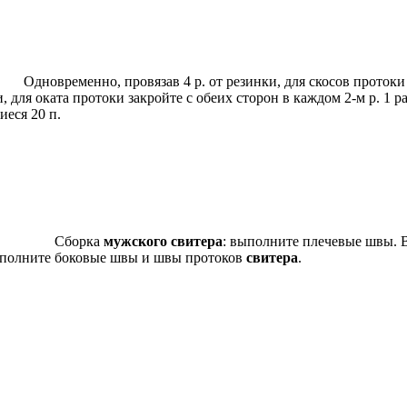
Одновременно, провязав 4 р. от резинки, для скосов протоки 
ля оката протоки закройте с обеих сторон в каждом 2-м р. 1 раз 5 п.
иеся 20 п.
Сборка
мужского свитера
: выполните плечевые швы. В
 Выполните боковые швы и швы протоков
свитера
.