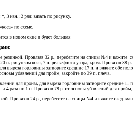
, 3 изн.; 2 ряд: вязать по рисунку.
 «коса» по схеме.
ся в новом окне и будет большая.
цами
:
е резинкой. Провязав 32 р., перебегите на спицы №4 и вяжите сле
, 20 п. рисунком коса, 7 п. рельефного узора, кром. Провязав 88 
, для выреза горловины затворите средние 17 п. и вяжите обе пол
 от основы убавлений для пройм, закройте по 39 п. плеча.
бавлений для пройм, для выреза горловины затворите средние 11 п
п. и 4 раза по 1 п. Провязав 78 р. от основы убавлений для пройм,
ой. Провязав 24 р., перебегите на спицы №4 и вяжите след. манеро