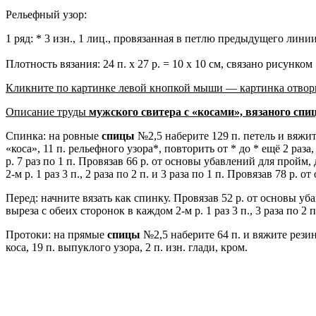
Рельефный узор:
1 ряд: * 3 изн., 1 лиц., провязанная в петлю предыдущего линии *
Плотность вязания: 24 п. х 27 р. = 10 х 10 см, связано рисунком
Кликните по картинке левой кнопкой мыши — картинка отворит
Описание труды
мужского свитера с «косами», вязаного спи
Спинка: на ровные
спицы
№2,5 наберите 129 п. петель и вяжит
«коса», 11 п. рельефного узора*, повторить от * до * ещё 2 раза
р. 7 раз по 1 п. Провязав 66 р. от основы убавлений для пройм
2-м р. 1 раз 3 п., 2 раза по 2 п. и 3 раза по 1 п. Провязав 78 р.
Перед: начните вязать как спинку. Провязав 52 р. от основы у
выреза с обеих сторонок в каждом 2-м р. 1 раз 3 п., 3 раза по 2 
Протоки: на прямые
спицы
№2,5 наберите 64 п. и вяжите резинк
коса, 19 п. выпуклого узора, 2 п. изн. глади, кром.