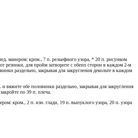
д. манером: кром., 7 п. рельефного узора, * 20 п. рисунком
р. от резинки, для пройм затворите с обеих сторон в каждом 2-м
овинки раздельно, закрывая для закругления декольте в каждом
. и вяжите обе половинки раздельно, закрывая для закругления
 закройте по 39 п. плеча.
м: кром., 2 п. изн. глади, 19 п. выпуклого узора, 20 п. узора