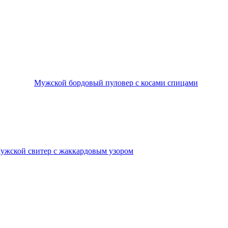
Мужской бордовый пуловер с косами спицами
ужской свитер с жаккардовым узором