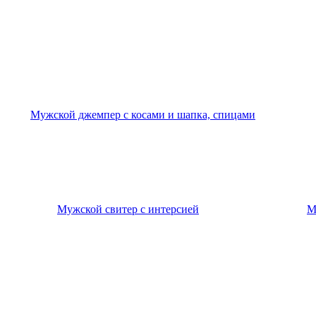
Мужской джемпер с косами и шапка, спицами
Мужской свитер с интерсией
М