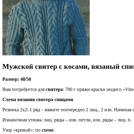
Мужской свитер с косами, вязаный спи
Размер: 48/50
Вам потребуется для
свитера
: 700 г пряжи краски индиго «Vita»
Схема вязания свитера спицами
.
Резинка 2х2: 1 ряд – вяжите поочередно 2 лиц., 2 изн. Начиная 
Изнаночная утюжь: лиц. ряды – изн. петли, изн. ряды – лиц. п.
Узор «кривой»: по
схеме
.