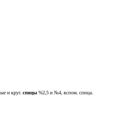
мые и круг.
спицы
%2,5 и №4, вспом. спица.