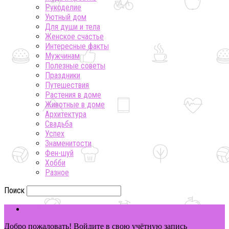
Рукоделие
Уютный дом
Для души и тела
Женское счастье
Интересные факты
Мужчинам
Полезные советы
Праздники
Путешествия
Растения в доме
Животные в доме
Архитектура
Свадьба
Успех
Знаменитости
Фен-шуй
Хобби
Разное
Поиск
ВОЙТИ
Добро пожаловать! Войдите в свою учётную запись