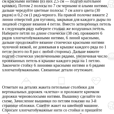
см красными нитями (из них 2,5 см — подгиб нательнее
кромки), Потом 2 полосы по 7 см черными и алыми нитями,
дальше чередуйте цветные полосы: 7 см алого цвета (30
рядов) и 0,2 см (1 ряд)-черного. На правой полочке вяжите 2
линии отверстий для пуговиц, закрывая для каждого дыры по
лицевой стороне вязания 4 петли. Вместо затворённых петель
в следующем ряду наберите столько же воздушных петель.
Наберите петли по длине стоически (38 см), провяжите 6
рядов хлопчатобумажными нитями, 6 линий красными,
дальше продолжайте вязание стоически красными нитями
чулочной вязкой, не довязывая в крышке каждого ряда по 1
петле (всего по 8 раз с любой стороны). Дальше вяжите
подгиб стоически увеличенными рядами, увеличивая число
провязанных петель в крышке каждого ряда на 1 петлю.
Закончите стойку 6 линиями красными нитями и 6 рядами
хлопчатобумажными. Связанные детали отутюжьте.
Отметьте на деталях жакета петельные столбики для
вертикальных дорожек «клетки» и проложите крючком
дорожки черноволосыми нитями. Вышивку сделайте по
схеме. Зачисление вышивки по петлям показан на 3-й
странице обложки. Сшейте жакет на швейной машине.
Сбросьте хлопчатобумажные нити со стойки и пришейте