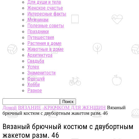
Для души и тела
Женское счастье
Интересные факты
Мужчинам
Полезные советы
Праздники
Путешествия
Растения в доме
Животные в доме
Архитектура
Свадьба
Успех
Знаменитости
Фен-шуй
Хобби
Разное
Домой
ВЯЗАНИЕ
-КРЮЧКОМ ДЛЯ ЖЕНЩИН
Вязаный
брючный костюм с двубортным жакетом разм. 46
Вязаный брючный костюм с двубортным
жакетом разм. 46