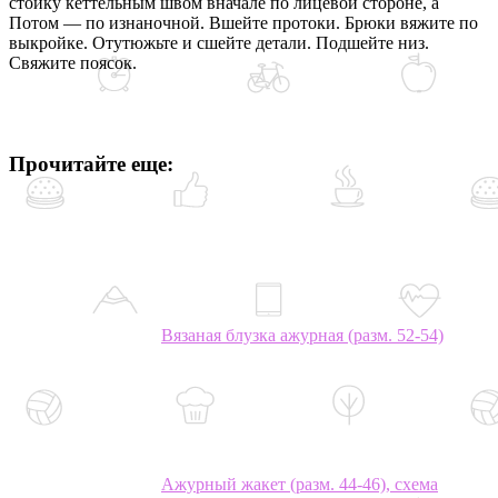
стойку кеттельным швом вначале по лицевой стороне, а
Потом — по изнаночной. Вшейте протоки. Брюки вяжите по
выкройке. Отутюжьте и сшейте детали. Подшейте низ.
Свяжите поясок.
Прочитайте еще:
Вязаная блузка ажурная (разм. 52-54)
Ажурный жакет (разм. 44-46), схема