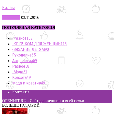
Каллы
Рукоделие
03.11.2016
ПОПУЛЯРНАЯ КАТЕГОРИЯ
-Разное
137
-КРЮЧКОМ ДЛЯ ЖЕНЩИН
118
-ВЯЗАНИЕ ДЕТЯМ
90
Рукоделие
65
Астрология
59
Разное
58
-Мода
51
Красота
49
Мода и креатив
49
Контакты
OPENHIT.RU - Сайт для женщин и всей семьи
БОЛЬШЕ ИСТОРИЙ