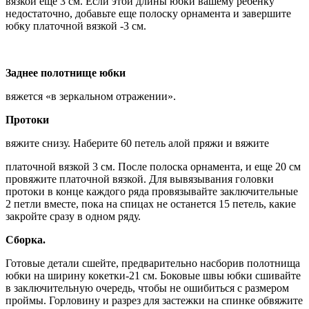
вязкой еще 3 см. Если этой длины юбки вашему ребенку
недостаточно, добавьте еще полоску орнамента и завершите
юбку платочной вязкой -3 см.
Заднее полотнище юбки
вяжется «в зеркальном отражении».
Протоки
вяжите снизу. Наберите 60 петель алой пряжи и вяжите
платочной вязкой 3 см. После полоска орнамента, и еще 20 см
провяжите платочной вязкой. Для вывязывания головки
протоки в конце каждого ряда провязывайте заключительные
2 петли вместе, пока на спицах не останется 15 петель, какие
закройте сразу в одном ряду.
Сборка.
Готовые детали сшейте, предварительно насборив полотнища
юбки на ширину кокетки-21 см. Боковые швы юбки сшивайте
в заключительную очередь, чтобы не ошибиться с размером
проймы. Горловину и разрез для застежки на спинке обвяжите