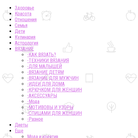
Здоровье
Красота
Отношения
Семья
Дети
Кулинария
Астрология
ВЯЗАНИЕ
-КАК ВЯЗАТЬ?
-ТЕХНИКИ ВЯЗАНИЯ
-ДЛЯ МАЛЫШЕЙ
-ВЯЗАНИЕ ДЕТЯМ
-ВЯЗАНИЕ ДЛЯ МУЖЧИН
-ИДЕИ ДЛЯ ДОМА
-КРЮЧКОМ ДЛЯ ЖЕНЩИН
-AКСЕССУАРЫ
-Мода
-МОТИВОВЫ И УЗОРЫ
-СПИЦАМИ ДЛЯ ЖЕНЩИН
-Разное
Диеты
Еще
Мода и креатив