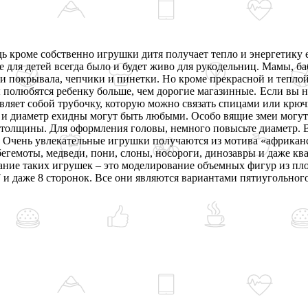
 кроме собственно игрушки дитя получает тепло и энергетику 
ие для детей всегда было и будет живо для рукодельниц. Мамы, 
 и покрывала, чепчики и пинетки. Но кроме прекрасной и тепл
ы полюбятся ребенку больше, чем дорогие магазинные.
Если вы н
тавляет собой трубочку, которую можно связать спицами или кр
 и диаметр ехидны могут быть любыми. Особо вящие змеи могут 
 толщины. Для оформления головы, немного повысьте диаметр. В
.
Очень увлекательные игрушки получаются из мотива «африканс
егемоты, медведи, пони, слоны, носороги, динозавры и даже квак
ание таких игрушек – это моделирование объемных фигур из пл
7 и даже 8 сторонок. Все они являются вариантами пятиугольно