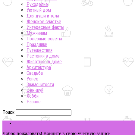
Рукоделие
Уютный дом
Для души и тела
Женское счастье
Интересные факты
Мужчинам
Полезные советы
Праздники
Путешествия
Растения в доме
Животные в доме
Архитектура
Свадьба
Успех
Знаменитости
Фен-шуй
Хобби
Разное
Поиск
ВОЙТИ
Добро пожаловать! Войдите в свою учётную запись