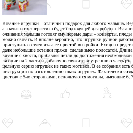
Вязаные игрушки – отличный подарок для любого малыша. Ведь
а значит и их энергетика будет подходящей для ребенка. Вязан
ожидания малыша готовят ему первые дары – конверты, пледы
можно связать. И вполне вероятно, что игрушки ручной работ
приступить со змеи из-за ее простой выкройки. Ехидна предс
даже небольшие останки пряжи, сделав змею полосатой. Длина
вязание с хвоста, прибавляя петли до достижения необходимой
вязание на 2 части и добавочно свяжите внутреннюю часть рта
цельную серию игрушек из таких мотивов. В ее собрания есть б
инструкции по изготовлению таких игрушек.
Фактически созд
цветка» с 5-ю сторонками, используются мотивы, имеющие 6, 