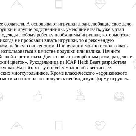
ее создателя. А основывают игрушки люди, любящие свое дело,
бабушки и другие родственницы, умеющие вязать, уже в этап
ой одежды любому ребенку необходимы игрушки, которые тоже
икогда не пробовали вязать игрушки, то я рекомендую
ючком, набитую синтепоном. При вязании можно использовать
использоваться в качестве подушки или валика. Начните
ышейте рот и глаза. Для головы с отворённым ртом, разделите
кий цветок». Рукодельница из ЮАР Heidi Bears разработала
ушки. На сайтах etsy и ravelry можно обзавестись ее
оских многоугольников. Кроме классического «африканского
го мотива и позволяют получить необходимую форму игрушек.