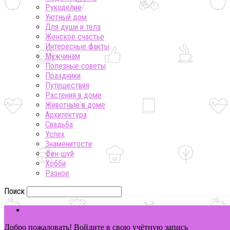
Рукоделие
Уютный дом
Для души и тела
Женское счастье
Интересные факты
Мужчинам
Полезные советы
Праздники
Путешествия
Растения в доме
Животные в доме
Архитектура
Свадьба
Успех
Знаменитости
Фен-шуй
Хобби
Разное
Поиск
ВОЙТИ
Добро пожаловать! Войдите в свою учётную запись