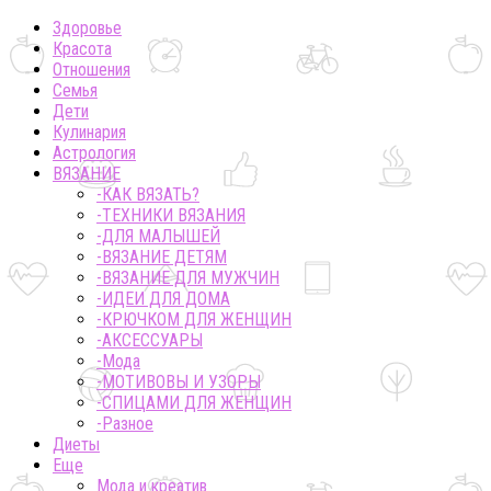
Здоровье
Красота
Отношения
Семья
Дети
Кулинария
Астрология
ВЯЗАНИЕ
-КАК ВЯЗАТЬ?
-ТЕХНИКИ ВЯЗАНИЯ
-ДЛЯ МАЛЫШЕЙ
-ВЯЗАНИЕ ДЕТЯМ
-ВЯЗАНИЕ ДЛЯ МУЖЧИН
-ИДЕИ ДЛЯ ДОМА
-КРЮЧКОМ ДЛЯ ЖЕНЩИН
-AКСЕССУАРЫ
-Мода
-МОТИВОВЫ И УЗОРЫ
-СПИЦАМИ ДЛЯ ЖЕНЩИН
-Разное
Диеты
Еще
Мода и креатив