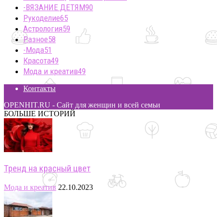
-ВЯЗАНИЕ ДЕТЯМ
90
Рукоделие
65
Астрология
59
Разное
58
-Мода
51
Красота
49
Мода и креатив
49
Контакты
OPENHIT.RU - Сайт для женщин и всей семьи
БОЛЬШЕ ИСТОРИЙ
Тренд на красный цвет
Мода и креатив
22.10.2023