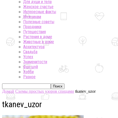
Для души и тела
Женское счастье
Интересные факты
Мужчинам
Полезные советы
Праздники
Путешествия
Растения в доме
Животные в доме
Архитектура
Свадьба
Успех
Знаменитости
Фен-шуй
Хобби
Разное
Домой
Схемы простых узоров спицами
tkanev_uzor
tkanev_uzor