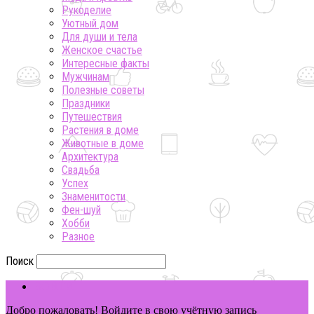
Рукоделие
Уютный дом
Для души и тела
Женское счастье
Интересные факты
Мужчинам
Полезные советы
Праздники
Путешествия
Растения в доме
Животные в доме
Архитектура
Свадьба
Успех
Знаменитости
Фен-шуй
Хобби
Разное
Поиск
ВОЙТИ
Добро пожаловать! Войдите в свою учётную запись