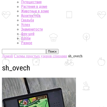
Путешествия
Растения в доме
Животные в доме
Архитектура
Свадьба
Успех
Знаменитости
Фен-шуй
Хобби
Разное
Домой
Схемы простых узоров спицами
sh_ovech
sh_ovech