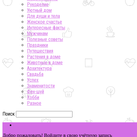
Рукоделие
Уютный дом
Для души и тела
Женское счастье
Интересные факты
Мужчинам
Полезные советы
Праздники
Путешествия
Растения в доме
Животные в доме
Архитектура
Свадьба
Успех
Знаменитости
Фен-шуй
Хобби
Разное
Поиск
ВОЙТИ
Добро пожаловать! Войдите в свою учётную запись