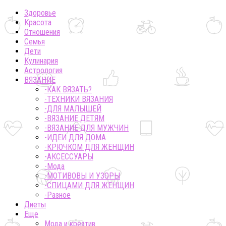
Здоровье
Красота
Отношения
Семья
Дети
Кулинария
Астрология
ВЯЗАНИЕ
-КАК ВЯЗАТЬ?
-ТЕХНИКИ ВЯЗАНИЯ
-ДЛЯ МАЛЫШЕЙ
-ВЯЗАНИЕ ДЕТЯМ
-ВЯЗАНИЕ ДЛЯ МУЖЧИН
-ИДЕИ ДЛЯ ДОМА
-КРЮЧКОМ ДЛЯ ЖЕНЩИН
-AКСЕССУАРЫ
-Мода
-МОТИВОВЫ И УЗОРЫ
-СПИЦАМИ ДЛЯ ЖЕНЩИН
-Разное
Диеты
Еще
Мода и креатив