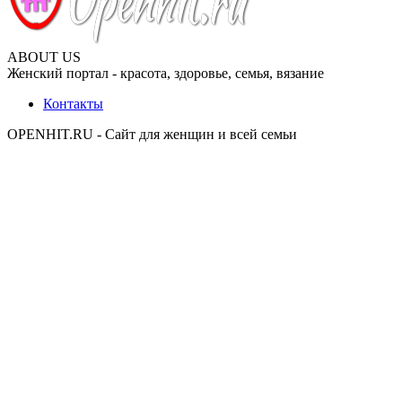
ABOUT US
Женский портал - красота, здоровье, семья, вязание
Контакты
OPENHIT.RU - Сайт для женщин и всей семьи