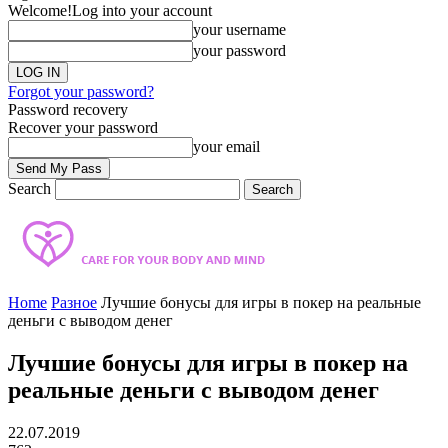
Welcome!
Log into your account
your username
your password
Forgot your password?
Password recovery
Recover your password
your email
Search
Home
Разное
Лучшие бонусы для игры в покер на реальные
деньги с выводом денег
Лучшие бонусы для игры в покер на
реальные деньги с выводом денег
22.07.2019