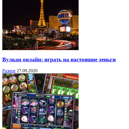
Вулкан онлайн: играть на настоящие деньги
Разное
27.09.2020