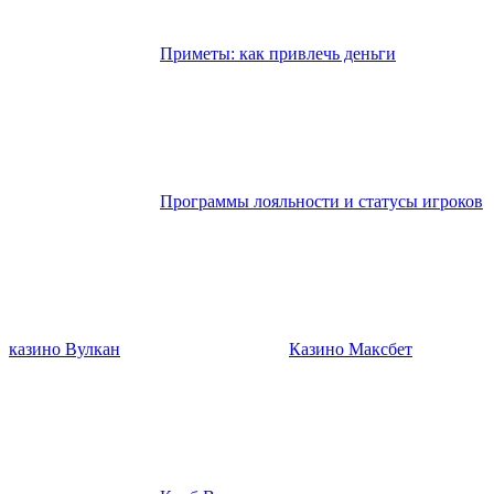
Приметы: как привлечь деньги
Программы лояльности и статусы игроков
казино Вулкан
Казино Максбет