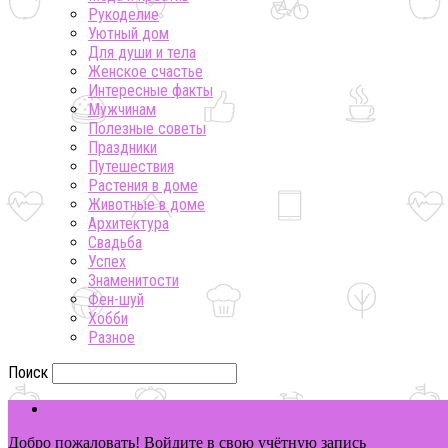
Рукоделие
Уютный дом
Для души и тела
Женское счастье
Интересные факты
Мужчинам
Полезные советы
Праздники
Путешествия
Растения в доме
Животные в доме
Архитектура
Свадьба
Успех
Знаменитости
Фен-шуй
Хобби
Разное
Поиск
ВОЙТИ
Добро пожаловать! Войдите в свою учётную запись