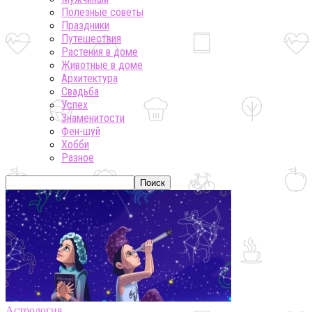
Полезные советы
Праздники
Путешествия
Растения в доме
Животные в доме
Архитектура
Свадьба
Успех
Знаменитости
Фен-шуй
Хобби
Разное
Астрология