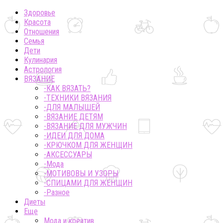
Здоровье
Красота
Отношения
Семья
Дети
Кулинария
Астрология
ВЯЗАНИЕ
-КАК ВЯЗАТЬ?
-ТЕХНИКИ ВЯЗАНИЯ
-ДЛЯ МАЛЫШЕЙ
-ВЯЗАНИЕ ДЕТЯМ
-ВЯЗАНИЕ ДЛЯ МУЖЧИН
-ИДЕИ ДЛЯ ДОМА
-КРЮЧКОМ ДЛЯ ЖЕНЩИН
-AКСЕССУАРЫ
-Мода
-МОТИВОВЫ И УЗОРЫ
-СПИЦАМИ ДЛЯ ЖЕНЩИН
-Разное
Диеты
Еще
Мода и креатив