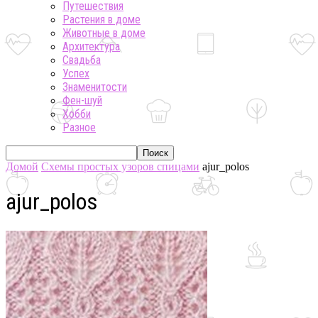
Путешествия
Растения в доме
Животные в доме
Архитектура
Свадьба
Успех
Знаменитости
Фен-шуй
Хобби
Разное
Домой
Схемы простых узоров спицами
ajur_polos
ajur_polos