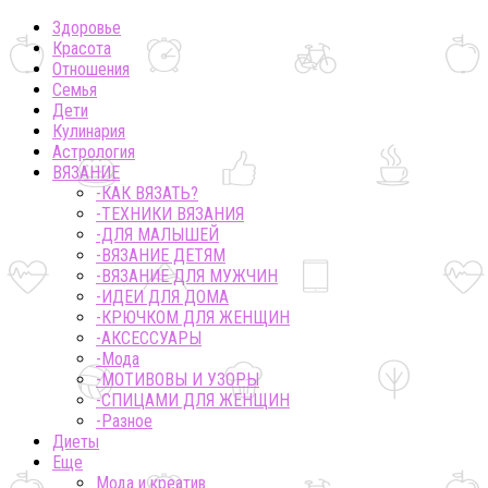
Здоровье
Красота
Отношения
Семья
Дети
Кулинария
Астрология
ВЯЗАНИЕ
-КАК ВЯЗАТЬ?
-ТЕХНИКИ ВЯЗАНИЯ
-ДЛЯ МАЛЫШЕЙ
-ВЯЗАНИЕ ДЕТЯМ
-ВЯЗАНИЕ ДЛЯ МУЖЧИН
-ИДЕИ ДЛЯ ДОМА
-КРЮЧКОМ ДЛЯ ЖЕНЩИН
-AКСЕССУАРЫ
-Мода
-МОТИВОВЫ И УЗОРЫ
-СПИЦАМИ ДЛЯ ЖЕНЩИН
-Разное
Диеты
Еще
Мода и креатив