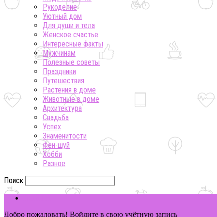
Рукоделие
Уютный дом
Для души и тела
Женское счастье
Интересные факты
Мужчинам
Полезные советы
Праздники
Путешествия
Растения в доме
Животные в доме
Архитектура
Свадьба
Успех
Знаменитости
Фен-шуй
Хобби
Разное
Поиск
ВОЙТИ
Добро пожаловать! Войдите в свою учётную запись