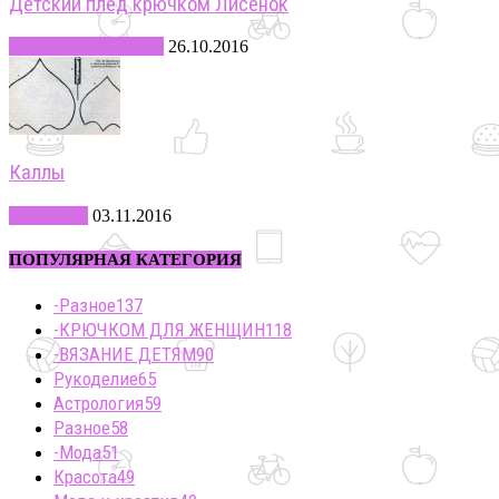
Детский плед крючком Лисенок
-ВЯЗАНИЕ ДЕТЯМ
26.10.2016
Каллы
Рукоделие
03.11.2016
ПОПУЛЯРНАЯ КАТЕГОРИЯ
-Разное
137
-КРЮЧКОМ ДЛЯ ЖЕНЩИН
118
-ВЯЗАНИЕ ДЕТЯМ
90
Рукоделие
65
Астрология
59
Разное
58
-Мода
51
Красота
49