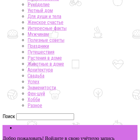
Рукоделие
Уютный дом
Для души и тела
Женское счастье
Интересные факты
Мужчинам
Полезные советы
Праздники
Путешествия
Растения в доме
Животные в доме
Архитектура
Свадьба
Успех
Знаменитости
Фен-шуй
Хобби
Разное
Поиск
ВОЙТИ
Добро пожаловать! Войдите в свою учётную запись