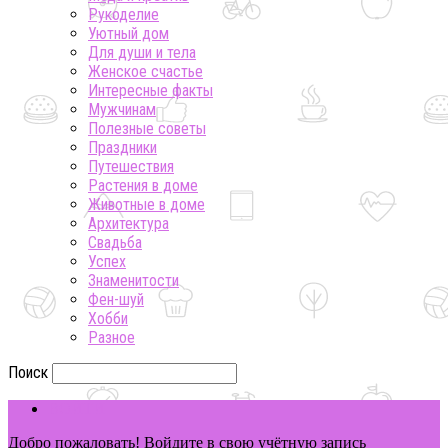
Рукоделие
Уютный дом
Для души и тела
Женское счастье
Интересные факты
Мужчинам
Полезные советы
Праздники
Путешествия
Растения в доме
Животные в доме
Архитектура
Свадьба
Успех
Знаменитости
Фен-шуй
Хобби
Разное
Поиск
ВОЙТИ
Добро пожаловать! Войдите в свою учётную запись