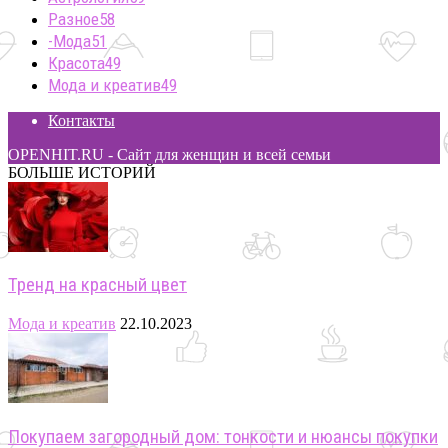
Разное
58
-Мода
51
Красота
49
Мода и креатив
49
Контакты
OPENHIT.RU - Сайт для женщин и всей семьи
БОЛЬШЕ ИСТОРИЙ
Тренд на красный цвет
Мода и креатив
22.10.2023
Покупаем загородный дом: тонкости и нюансы покупки