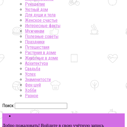
Рукоделие
Уютный дом
Для души и тела
Женское счастье
Интересные факты
Мужчинам
Полезные советы
Праздники
Путешествия
Растения в доме
Животные в доме
Архитектура
Свадьба
Успех
Знаменитости
Фен-шуй
Хобби
Разное
Поиск
ВОЙТИ
Добро пожаловать! Войдите в свою учётную запись